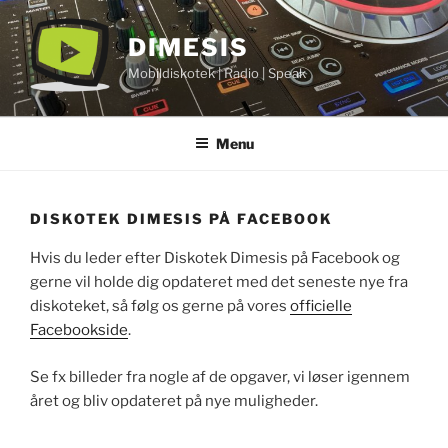
Videre
til
DIMESIS
indhold
Mobildiskotek | Radio | Speak
Menu
DISKOTEK DIMESIS PÅ FACEBOOK
Hvis du leder efter Diskotek Dimesis på Facebook og
gerne vil holde dig opdateret med det seneste nye fra
diskoteket, så følg os gerne på vores
officielle
Facebookside
.
Se fx billeder fra nogle af de opgaver, vi løser igennem
året og bliv opdateret på nye muligheder.